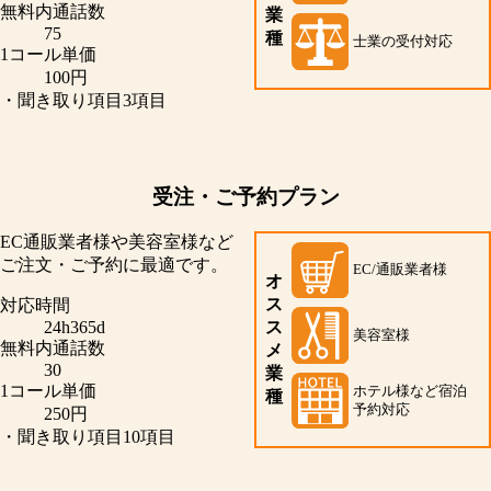
無料内通話数
業
75
種
士業の受付対応
1コール単価
100円
・聞き取り項目3項目
受注・ご予約プラン
EC通販業者様や美容室様など
ご注文・ご予約に最適です。
EC/通販業者様
オ
ス
対応時間
24h365d
ス
美容室様
無料内通話数
メ
30
業
1コール単価
ホテル様など
宿泊
種
予約対応
250円
・聞き取り項目10項目