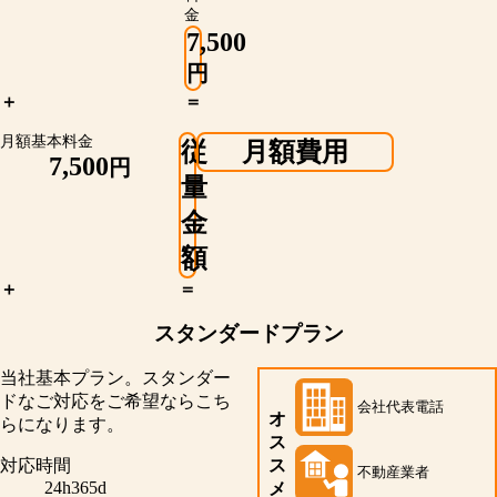
金
7,500
円
＋
＝
月額基本料金
従
月額費用
7,500
円
量
金
額
＋
＝
スタンダードプラン
当社基本プラン。スタンダー
ドなご対応をご希望ならこち
会社代表電話
オ
らになります。
ス
ス
対応時間
不動産業者
24h365d
メ