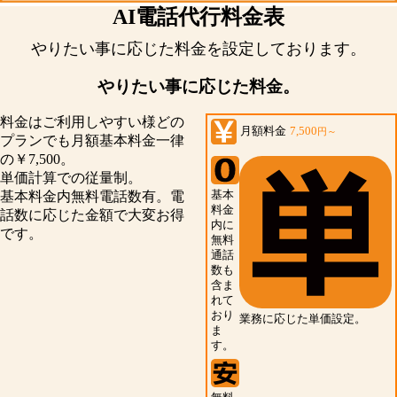
AI電話代行料金表
やりたい事に応じた料金を
設定しております。
やりたい事に応じた料金。
料金はご利用しやすい様どの
月額料金
7,500
円～
プランでも月額基本料金一律
の￥7,500。
単価計算での従量制。
基本
基本料金内無料電話数有。電
料金
話数に応じた金額で大変お得
内に
です。
無料
通話
数も
含ま
れて
おり
業務に応じた単価設定。
ま
す。