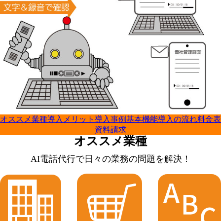
オススメ業種
導入メリット
導入事例
基本機能
導入の流れ
料金表
資料請求
オススメ業種
AI電話代行で
日々の業務の問題を解決！