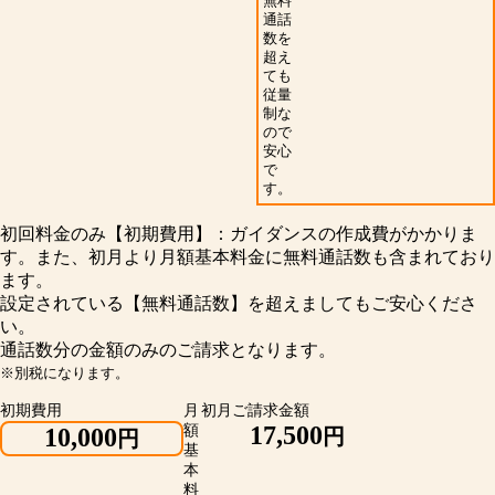
無料
通話
数を
超え
ても
従量
制な
ので
安心
で
す。
初回料金のみ【初期費用】：ガイダンスの作成費がかかりま
す。また、初月より月額基本料金に無料通話数も含まれており
ます。
設定されている【無料通話数】を超えましてもご安心くださ
い。
通話数分の金額のみのご請求となります。
※別税になります。
初期費用
月
初月ご請求金額
17,500
額
10,000
円
円
基
本
料