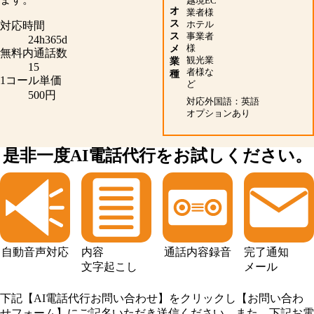
越境EC
オ
業者様
ス
ホテル
対応時間
ス
事業者
24h365d
メ
様
無料内通話数
観光業
業
15
者様な
種
1コール単価
ど
500円
対応外国語：英語
オプションあり
是非一度AI電話代行を
お試しください。
自動音声対応
内容
通話内容録音
完了通知
文字起こし
メール
下記【AI電話代行お問い合わせ】をクリックし【お問い合わ
せフォーム】にご記名いただき送信ください。また、下記お電