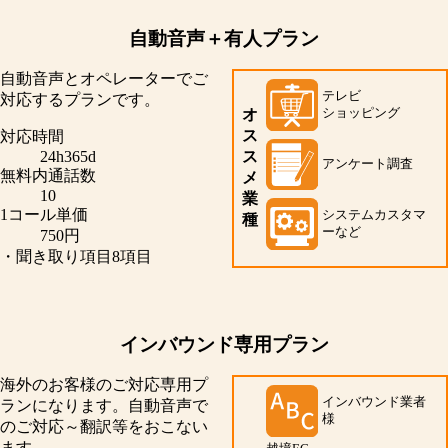
自動音声＋有人プラン
自動音声とオペレーターでご
テレビ
対応するプランです。
ショッピング
オ
ス
対応時間
24h365d
ス
アンケート調査
無料内通話数
メ
10
業
1コール単価
システムカスタマ
種
ーなど
750円
・聞き取り項目8項目
インバウンド専用プラン
海外のお客様のご対応専用プ
インバウンド業者
ランになります。自動音声で
様
のご対応～翻訳等をおこない
ます。