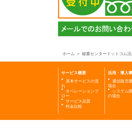
お
問
い
合
わ
せ
は
こ
ち
ら
ホーム
秘書センタードットコム活
24
時
サービス概要
活用・導入
間
基本サービスの流
通信販売
365
れ
場合
日
オペレーションフ
システム
受
ロー
の場合
付
サービス品質
中
料金比較
ま
ず
は
ご