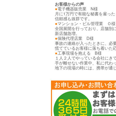
お客様からの声
電子機器販売業 N様
月に1万円で有能な秘書を雇っ
信頼感も抜群です。
マンション・ビル管理業 Ｏ様
全国展開を行っており、店舗別
新店舗急増。
保険代理店業 D様
事故の連絡が入ったときに、必
慌てているお客様に落ち着いた
工事現場を抱える B様
１人２人でやっている会社にき
手が離せない作業中、私に代わ
地下の現場の時には、携帯が通
お
申
し
込
み・