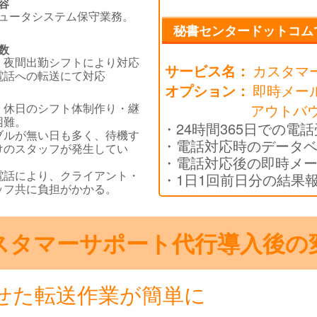
容
ュータシステム保守業務。
秘書センタードットコム
数
・夜間出勤シフトにより対応
サービス名：
カスタマ
電話への転送にて対応
オプション：
即時メー
・休日のシフト体制作り・継
アウトバ
困難。
24時間365日での
ブルが無い日も多く、待機す
電話対応時のデータ
けのスタッフが発生してい
電話対応後の即時メ
電話により、クライアント・
1日1回前日分の結果
ッフ共に負担がかかる。
スタマーサポート代行
導入後の
せた転送作業が簡単に