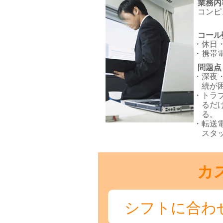
業務内
コンピ
コール
休日
携帯
問題点
深夜
続が
トラ
るだ
る。
転送
スタ
カ
シフトに合わ