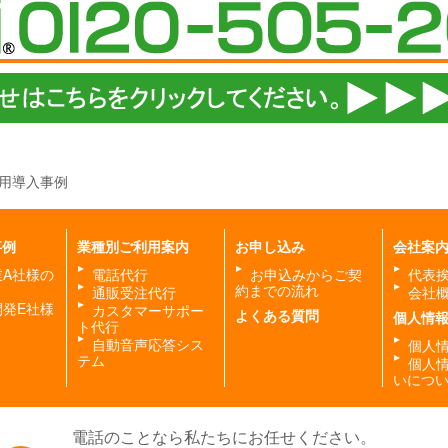
用導入事例
事例
業種別ご利用案内
お申し込み
会社案
業A社様の
電話代行
お申込みからご契
代表
約までの流れ
通販受注代行
会社
開発E社様
カスタマーサポー
よくある質問
個人情
ト代行
自動音声応答シス
個人
テム
個人
いにつ
電話のことなら私たちにお任せください。