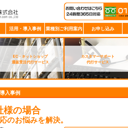
活用・導入事例
業種別ご利用案内
お申し込み
EC・ネットショップ
カスタマーサポート
通販受注代行サービス
代行サービス
導入事例
社様の場合
対応のお悩みを解決。